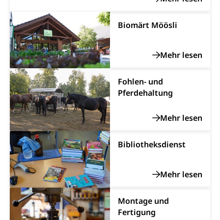
Lebensmittel
Gesundheitsvorsorge, Wellness, Unfallverhütung,
Suchtprävention, Alkoholprävention,
Tabakprävention, Primärprävention,
Biomärt Möösli
Sekundärprävention, Tertiärprävention
Darmkrebsvorsorge
Soziale Sicherheit
Kantonales Tabakpräventionsprogramm
Sozialversicherungen, Sozialpolitik,
Arbeitslosenversicherung,
Fohlen- und
Gesundheitsförderung
Mutterschaftsversicherung, Krankenversicherung,
Pferdehaltung
Unfallversicherung, Invalidenversicherung,
Prävention (Polizei)
Sozialhilfe
Suchtprävention
Kranken- und Unfallversicherung
Sucht und Drogen
Gesundheitsversorgung
(gruezi.lu.ch)
Drogenabhängigkeit, Drogensucht,
Bibliotheksdienst
Medikamentenabhängigkeit,
Krankenversicherung (WAS Luzern)
Arzneimittelabhängigkeit, Suchtkrankheit,
Existenzsicherung - Sozialhilfe
Drogenabhängige, Drogensüchtige,
Betäubungsmittel, Suchtmittel, Psychopharmaka
Soziales und Gesellschaft (Dienststelle)
Fachstelle Sucht Region Luzern
Montage und
Gesundheitsversorgung
Opferhilfe
Fertigung
Drogen (Polizei)
Gesundheitsversorgung, Spital, Pflegeinitiative,
Arbeitslosenversicherung (WAS Luzern)