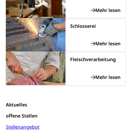
Ambulant vor stationär, AVOS, Patientendossier
Sucht
Invalidenversicherung (WAS Luzern)
Gesundheitsversorgung
AHV / IV
Soziale Sicherheit
Schlosserei
Altersrente, Invalidenrente, Witwenrente,
Sozialversicherung, Vorsorgeeinrichtung,
Pensionskasse, erste Säule, zweite Säule, dritte
Säule, Hilflosenentschädigung,
Ergänzungsleistungen, Altersvorsorge,
Todesfallversicherung
Fleischverarbeitung
Hilfslosenentschädigung (WAS Luzern)
Behinderung
AHV-Hinterlassenenrente (WAS Luzern)
Körperbehinderung, körperliche Behinderung,
geistige Behinderung, psychische Behinderung,
AHV-Beiträge (WAS Luzern)
Erwerbsunfähigkeit, Behinderte
Informationsstelle AHV/IV
Inklusion im Sport
Aktuelles
Ergänzungsleistungen (EL) (WAS Luzern)
Menschen mit Behinderungen
Kultur und Medien
offene Stellen
AHV-Altersrente (WAS Luzern)
IV-Leistungen (WAS Luzern)
Stellenangebot
Archive und Bibliotheken