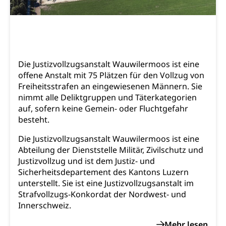
Frühe Sprachförderung
Konsumentenschutz
Kindergarten & Basisstufe
Konsumentenrechte, Produktsicherheit,
Frühe Förderung
Preisüberwachung, Preisüberwacher,
Konsumentenorganisation, parallele Einfuhr,
regionale Erschöpfung, nationale Erschöpfung,
Die Justizvollzugsanstalt Wauwilermoos ist eine
internationale Erschöpfung, Preisabsprache, Kartell,
offene Anstalt mit 75 Plätzen für den Vollzug von
Cassis-deDijon-Prinzip
Freiheitsstrafen an eingewiesenen Männern. Sie
nimmt alle Deliktgruppen und Täterkategorien
Lebensmittelkontrolle und
Krankenversicherung
auf, sofern keine Gemein- oder Fluchtgefahr
Verbraucherschutz
besteht.
Unfallversicherung, Berufsunfallversicherung,
Krankheit, Unfall, Prämienverbilligung,
Die Justizvollzugsanstalt Wauwilermoos ist eine
Krankenkasse
Abteilung der Dienststelle Militär, Zivilschutz und
Krankenversicherung (WAS Luzern)
Justizvollzug und ist dem Justiz- und
Lebensmittelsicherheit
Sicherheitsdepartement des Kantons Luzern
Prämienverbilligung (WAS Luzern)
sichere Lebensmittel, Lebensmittelkontrolle,
unterstellt. Sie ist eine Justizvollzugsanstalt im
Lebensmittelhygiene, Produktesicherheit
Strafvollzugs-Konkordat der Nordwest- und
Obligatorische Krankenversicherung (WAS
Innerschweiz.
Luzern)
Trinkwasser
Prävention
Kranken- und Unfallversicherung